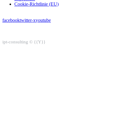
Cookie-Richtlinie (EU)
facebook
twitter-x
youtube
ipt-consulting © {{Y}}