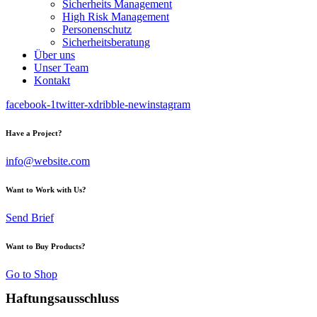
Sicherheits Management
High Risk Management
Personenschutz
Sicherheitsberatung
Über uns
Unser Team
Kontakt
facebook-1
twitter-x
dribble-new
instagram
Have a Project?
info@website.com
Want to Work with Us?
Send Brief
Want to Buy Products?
Go to Shop
Haftungsausschluss