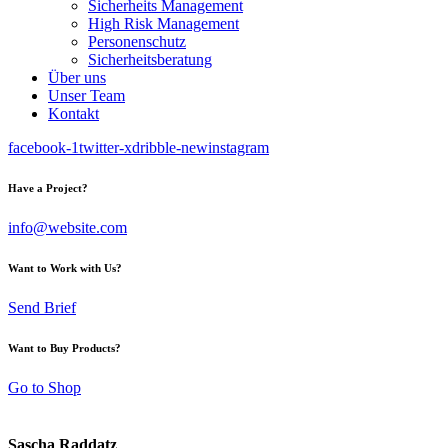
Sicherheits Management
High Risk Management
Personenschutz
Sicherheitsberatung
Über uns
Unser Team
Kontakt
facebook-1
twitter-x
dribble-new
instagram
Have a Project?
info@website.com
Want to Work with Us?
Send Brief
Want to Buy Products?
Go to Shop
Sascha Raddatz